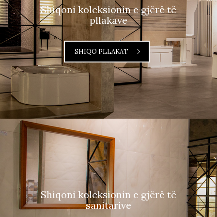
Shiqoni koleksionin e gjërë të
pllakave
SHIQO PLLAKAT
Shiqoni koleksionin e gjërë të
sanitarive