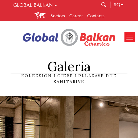
SQ
GLOBAL BALKAN
GLOBAL BALKAN
Sectors
Career
Contacts
Global Ballkan is a company that brings you quality and
correctness. Spread across several sectors, Global Balkan
enables you to easily make your choice in construction,
central heating and ceramic tiles.
Galeria
KOLEKSION I GJËRË I PLLAKAVE DHE
SANITARIVE