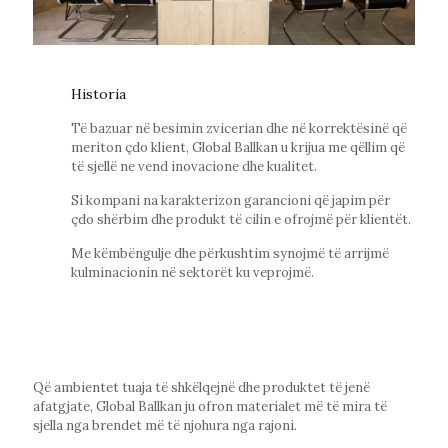
Historia
Të bazuar në besimin zvicerian dhe në korrektësinë që
meriton çdo klient, Global Ballkan u krijua me qëllim që
të sjellë ne vend inovacione dhe kualitet.
Si kompani na karakterizon garancioni që japim për
çdo shërbim dhe produkt të cilin e ofrojmë për klientët.
Me këmbëngulje dhe përkushtim synojmë të arrijmë
kulminacionin në sektorët ku veprojmë.
Që ambientet tuaja të shkëlqejnë dhe produktet të jenë
afatgjate, Global Ballkan ju ofron materialet më të mira të
sjella nga brendet më të njohura nga rajoni.