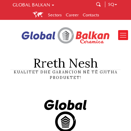
SQ
GLOBAL BALKAN
GLOBAL BALKAN
Sectors
Career
Contacts
Global Ballkan is a company that brings you quality and
correctness. Spread across several sectors, Global Balkan
enables you to easily make your choice in construction,
central heating and ceramic tiles.
Rreth Nesh
KUALITET DHE GARANCION NË TË GJITHA
PRODUKTET!