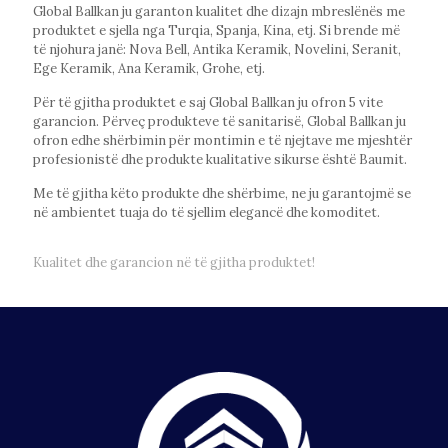
Global Ballkan ju garanton kualitet dhe dizajn mbreslënës me
produktet e sjella nga Turqia, Spanja, Kina, etj. Si brende më
të njohura janë: Nova Bell, Antika Keramik, Novelini, Seranit,
Ege Keramik, Ana Keramik, Grohe, etj.
Për të gjitha produktet e saj Global Ballkan ju ofron 5 vite
garancion. Përveç produkteve të sanitarisë, Global Ballkan ju
ofron edhe shërbimin për montimin e të njejtave me mjeshtër
profesionistë dhe produkte kualitative sikurse është Baumit.
Me të gjitha këto produkte dhe shërbime, ne ju garantojmë se
në ambientet tuaja do të sjellim elegancë dhe komoditet.
Kualitet dhe garancion në të gjitha produktet!